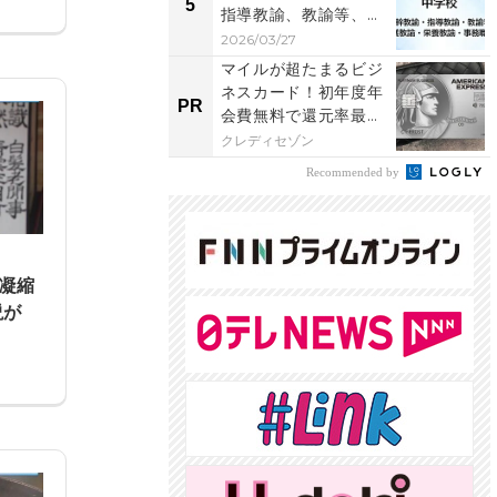
5
指導教諭、教諭等、養
護教諭、栄養教諭、
2026/03/27
事...
マイルが超たまるビジ
ネスカード！初年度年
PR
会費無料で還元率最大
1.125%
クレディセゾン
Recommended by
が凝縮
説が