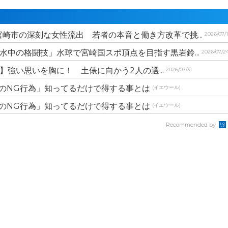
崎市の深刻な女性流出 若者の本音と働き方改革で挑...
2026/07/
水中の格闘技」水球で宮崎国スポ頂点を目指す黒岩鈴...
2026/07/2
スポ】強い思いを胸に！ 土俵に向かう2人の選...
2026/07/31
のNG行為」知ってるだけで得する事とは
(イエウール)
のNG行為」知ってるだけで得する事とは
(イエウール)
Recommended by