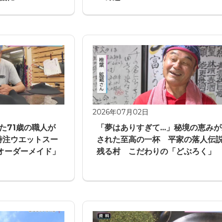
2026年07月02日
た71歳の職人が
「夢はありすぎて...」秘境の恵み
特注ウエットスー
された至高の一杯 平家の落人伝
全オーダーメイド」
残る村 こだわりの「どぶろく」