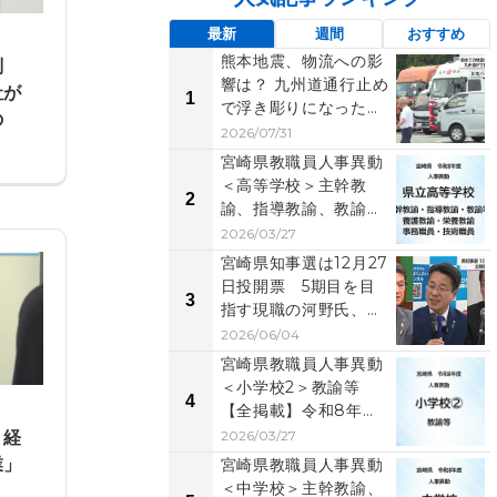
最新
週間
おすすめ
熊本地震、物流への影
判
響は？ 九州道通行止め
社が
1
で浮き彫りになった
の
「労働時間」と「物
2026/07/31
流...
宮崎県教職員人事異動
＜高等学校＞主幹教
2
諭、指導教諭、教諭
等、養護教諭、事務職
2026/03/27
員、...
宮崎県知事選は12月27
日投開票 5期目を目
3
指す現職の河野氏、元
県議の右松氏、元...
2026/06/04
宮崎県教職員人事異動
＜小学校2＞教諭等
4
【全掲載】令和8年
度 あなたの恩師はど
？経
2026/03/27
の学...
業」
宮崎県教職員人事異動
＜中学校＞主幹教諭、