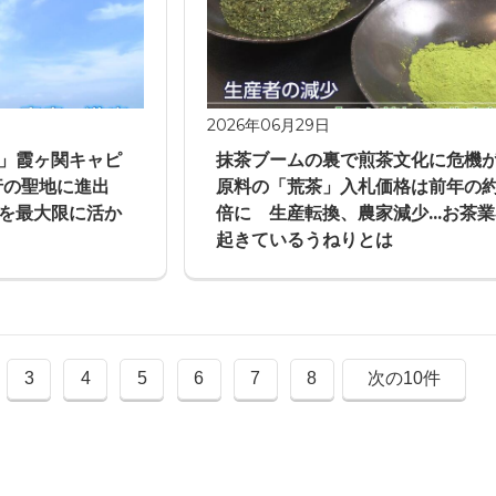
2026年06月29日
」霞ヶ関キャピ
抹茶ブームの裏で煎茶文化に危
旅行の聖地に進出
原料の「荒茶」入札価格は前年の
を最大限に活か
倍に 生産転換、農家減少...お茶
起きているうねりとは
3
4
5
6
7
8
次の10件