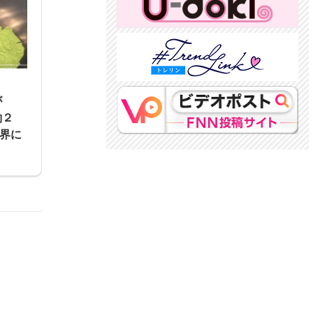
機が
約２
業界に