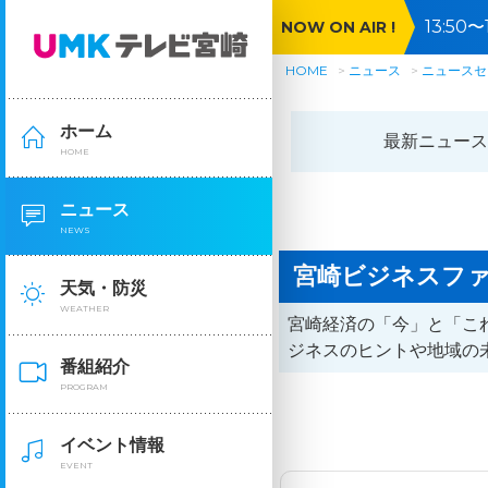
13:5
NOW ON AIR !
が横行
HOME
ニュース
ニュースセ
ホーム
最新ニュース
HOME
ニュース
NEWS
宮崎ビジネスフ
天気・防災
WEATHER
宮崎経済の「今」と「こ
ジネスのヒントや地域の
番組紹介
PROGRAM
イベント情報
EVENT