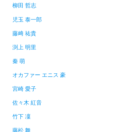
柳田 哲志
児玉 泰一郎
藤﨑 祐貴
渕上 明里
秦 萌
オカファー エニス 豪
宮崎 愛子
佐々木 紅音
竹下 凜
藤松 舞