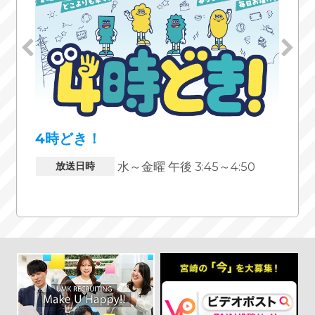
4時どき！
#Li
水～金曜 午後 3:45～4:50
放送日時