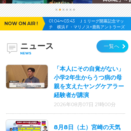
01:04〜03:43 Ｊ１リーグ開幕記念マッ
NOW ON AIR !
チ 横浜Ｆ・マリノス×鹿島アントラーズ
🈑
ニュース
一覧へ
NEWS
「本人にその自覚がない」
小学2年生からうつ病の母
親を支えたヤングケアラー
経験者が講演
2026年08月07日 21時00分
8月8日（土）宮崎の天気