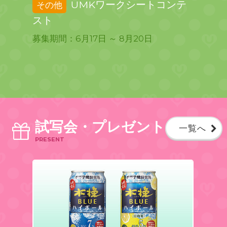
クショ
UMKワークシートコンテ
その他
アー
スト
念特
/3(月)・
募集期間：6月17日 ～ 8月20日
202
8(火)・
試写会・プレゼント
一覧へ
PRESENT