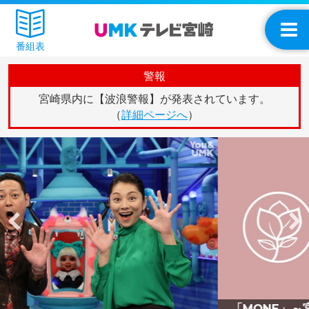
番組表
警報
宮崎県内に【波浪警報】が発表されています。
（
詳細ページへ
）
「MONE」～宮崎の”わたし時間”を彩るメディア～