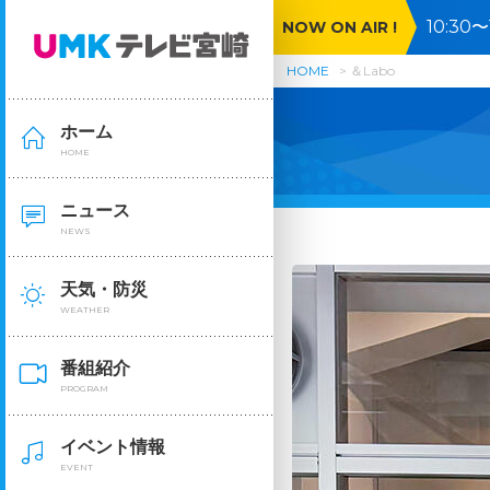
10:3
NOW ON AIR !
市
HOME
＆Labo
ホーム
HOME
ニュース
NEWS
天気・防災
WEATHER
番組紹介
PROGRAM
イベント情報
EVENT