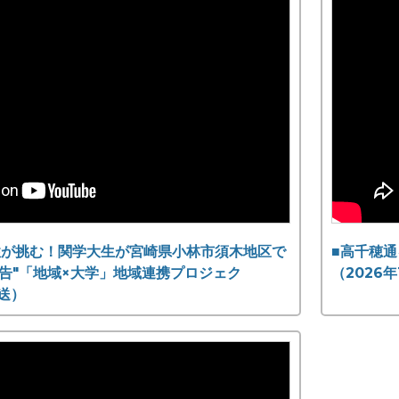
性が挑む！関学大生が宮崎県小林市須木地区で
■高千穂通
告"「地域×大学」地域連携プロジェク
（2026
放送）