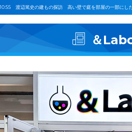
0〜10:55 渡辺篤史の建もの探訪 高い壁で庭を部屋の一部に
＆Lab