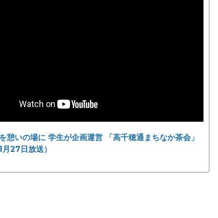
を憩いの場に 学生が企画運営 「高千穂通まちなか茶会」
年1月27日放送）