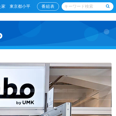
した家 東京都小平
番組表
o