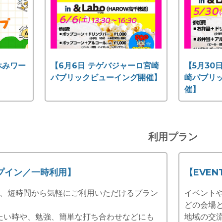
夏休みワー
【6月6日 テゲバジャーロ宮崎
【5月30
】
パブリックビューイング開催】
崎パブリ
催】
利用プラン
ップイン／一時利用】
【EVE
きで、短時間から気軽にご利用いただけるプラン
イベント
どの会場
たい時や、勉強、簡単な打ち合わせなどにも
地域の交