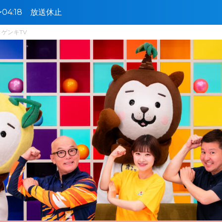
0〜04:18 放送休止
ゲンキTV