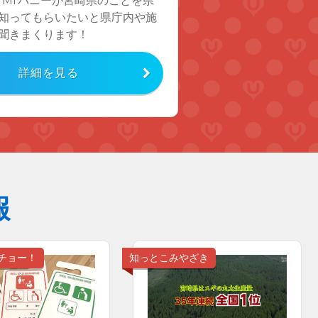
とMrバニーが宮崎県のことを県
知ってもらいたいと県庁内や施
聞きまくります！
詳細を見る
報
チョー！
知っとこみやざき