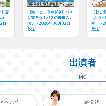
ー】忘
【知っとこみやざき】バス
【おし
しょ
に乗ろう！バスの未来のカ
もいや
02日
タチ（2026年08月02日
す！（2
放送）
放送）
出演者
MC
々木 六華
藤松 舞