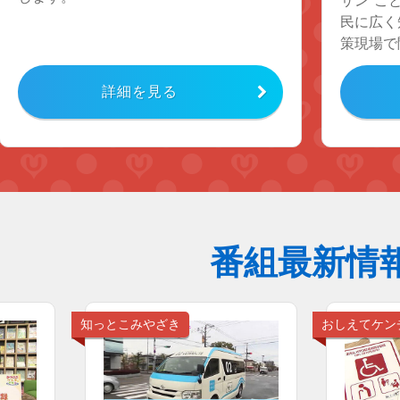
サン”こ
民に広く
策現場で
詳細を見る
番組最新情
知っとこみやざき
おしえてケン