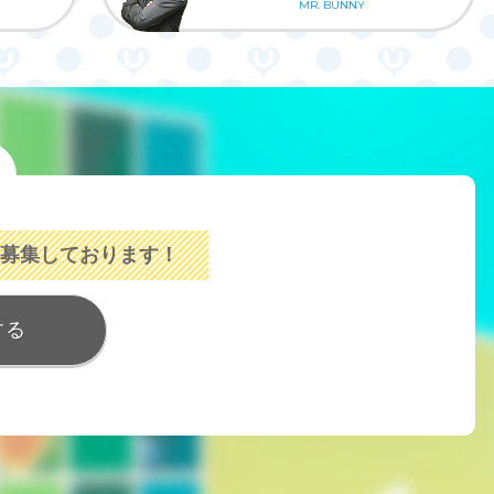
MR. BUNNY
募集しております！
する