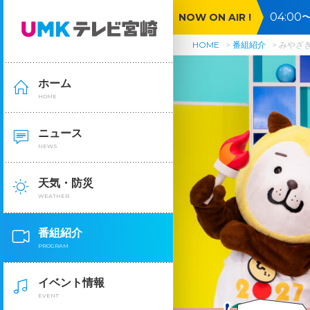
04:0
NOW ON AIR !
HOME
番組紹介
みやざき
ホーム
HOME
ニュース
NEWS
天気・防災
WEATHER
番組紹介
PROGRAM
イベント情報
EVENT