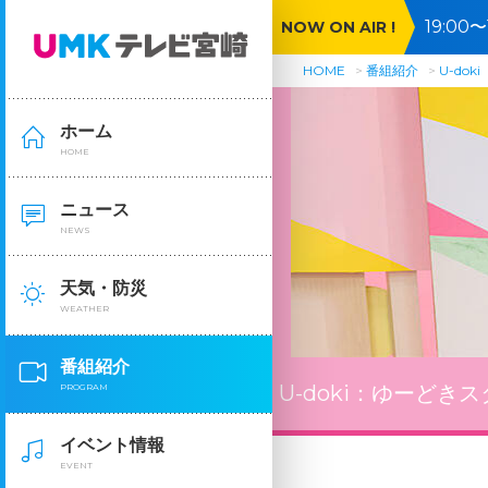
19:0
NOW ON AIR !
記者が
HOME
番組紹介
U-doki
ホーム
HOME
ニュース
NEWS
天気・防災
WEATHER
番組紹介
U-doki：
ゆーどきス
PROGRAM
イベント情報
EVENT