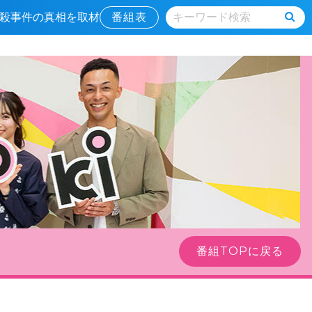
続毒殺事件の真相を取材
番組表
番組TOPに戻る