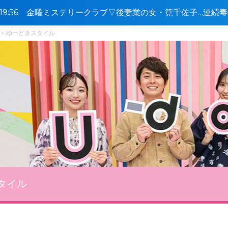
0〜19:56 金曜ミステリークラブ▽後妻業の女・筧千佐子…連
激白🈑
ゆーどきスタイル
タイル