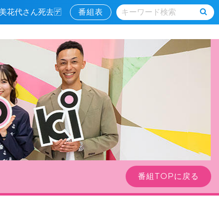
寿美花代さん死去🈓
番組表
番組TOPに戻る