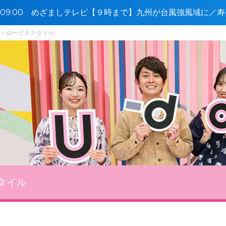
5〜09:00 めざましテレビ【９時まで】九州が台風強風域に／
ゆーどきスタイル
タイル