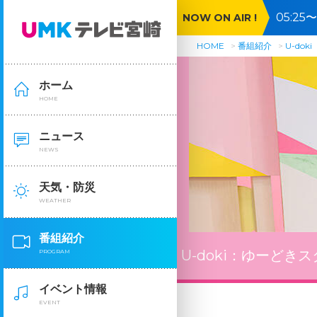
05:2
NOW ON AIR !
HOME
番組紹介
U-doki
ホーム
HOME
ニュース
NEWS
天気・防災
WEATHER
番組紹介
U-doki：
ゆーどきス
PROGRAM
イベント情報
EVENT