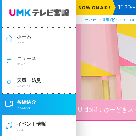
10:3
NOW ON AIR !
市
HOME
番組紹介
U-doki
ホーム
HOME
ニュース
NEWS
天気・防災
WEATHER
番組紹介
U-doki：
ゆーどきス
PROGRAM
イベント情報
EVENT