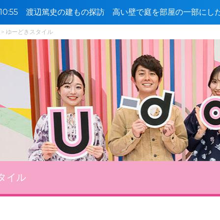
0〜10:55 渡辺篤史の建もの探訪 高い壁で庭を部屋の一部に
ゆーどきスタイル
タイル