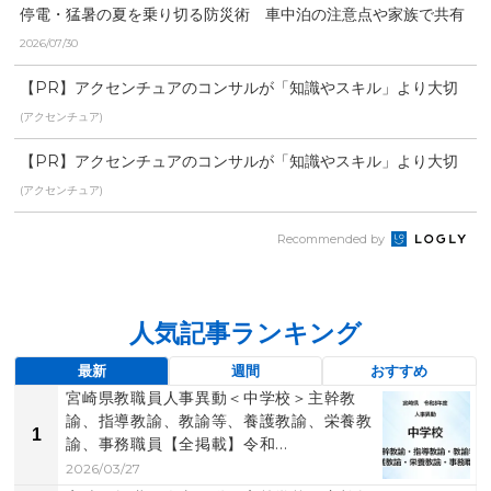
停電・猛暑の夏を乗り切る防災術 車中泊の注意点や家族で共有
すべき備蓄品について防...
2026/07/30
【PR】アクセンチュアのコンサルが「知識やスキル」より大切
にする視点
(アクセンチュア)
【PR】アクセンチュアのコンサルが「知識やスキル」より大切
にする視点
(アクセンチュア)
Recommended by
人気記事ランキング
最新
週間
おすすめ
宮崎県教職員人事異動＜中学校＞主幹教
諭、指導教諭、教諭等、養護教諭、栄養教
1
諭、事務職員【全掲載】令和...
2026/03/27