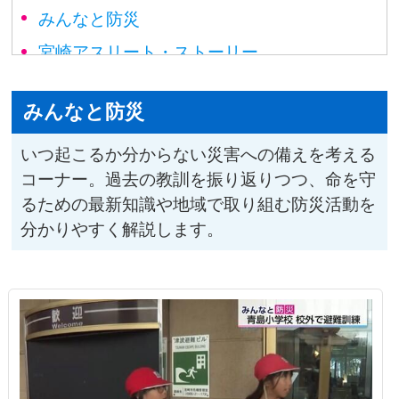
みんなと防災
宮崎アスリート・ストーリー
榎木田朱美の宮崎アーカイブ
みんなと防災
宮崎ナゾ解き図鑑
ひなた動物だより
いつ起こるか分からない災害への備えを考える
コーナー。過去の教訓を振り返りつつ、命を守
みやざき選挙ナビ
るための最新知識や地域で取り組む防災活動を
宮崎トレンド・ハンター
分かりやすく解説します。
#Link to 国スポ・障スポ
宮崎・事件事故ファイル
宮崎・健やかライフ
宮崎・食のたからばこ