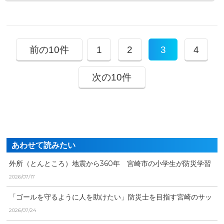
前の10件
1
2
3
4
次の10件
あわせて読みたい
外所（とんところ）地震から360年 宮崎市の小学生が防災学習
で意識高める
2026/07/17
「ゴールを守るように人を助けたい」防災士を目指す宮崎のサッ
カー少年たち チームで...
2026/07/24