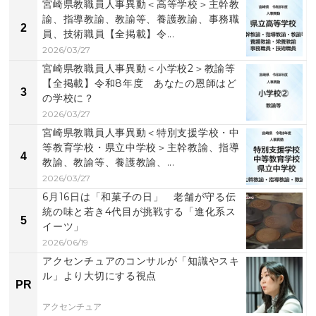
宮崎県教職員人事異動＜高等学校＞主幹教
諭、指導教諭、教諭等、養護教諭、事務職
2
員、技術職員【全掲載】令...
2026/03/27
宮崎県教職員人事異動＜小学校2＞教諭等
【全掲載】令和8年度 あなたの恩師はど
3
の学校に？
2026/03/27
宮崎県教職員人事異動＜特別支援学校・中
等教育学校・県立中学校＞主幹教諭、指導
4
教諭、教諭等、養護教諭、...
2026/03/27
6月16日は「和菓子の日」 老舗が守る伝
統の味と若き4代目が挑戦する「進化系ス
5
イーツ」
2026/06/19
アクセンチュアのコンサルが「知識やスキ
ル」より大切にする視点
PR
アクセンチュア