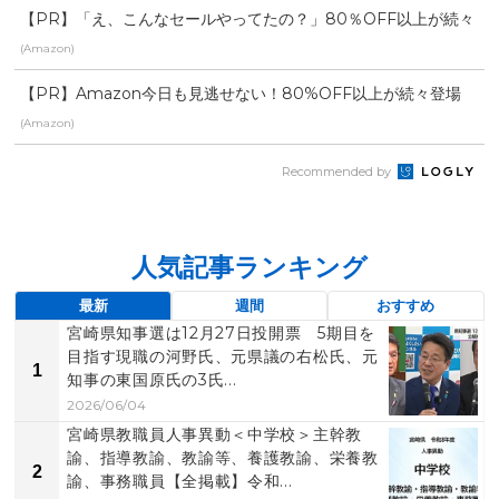
【PR】「え、こんなセールやってたの？」80％OFF以上が続々
登場！Amazonの本気が...
(Amazon)
【PR】Amazon今日も見逃せない！80%OFF以上が続々登場
(Amazon)
Recommended by
人気記事ランキング
最新
週間
おすすめ
宮崎県知事選は12月27日投開票 5期目を
目指す現職の河野氏、元県議の右松氏、元
1
知事の東国原氏の3氏...
2026/06/04
宮崎県教職員人事異動＜中学校＞主幹教
諭、指導教諭、教諭等、養護教諭、栄養教
2
諭、事務職員【全掲載】令和...