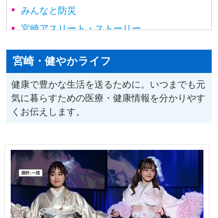
みんなと防災
宮崎アスリート・ストーリー
榎木田朱美の宮崎アーカイブ
宮崎・健やかライフ
宮崎ナゾ解き図鑑
ひなた動物だより
健康で豊かな生活を送るために。いつまでも元
気に暮らすための医療・健康情報を分かりやす
みやざき選挙ナビ
くお伝えします。
宮崎トレンド・ハンター
#Link to 国スポ・障スポ
宮崎・事件事故ファイル
宮崎・健やかライフ
宮崎・食のたからばこ