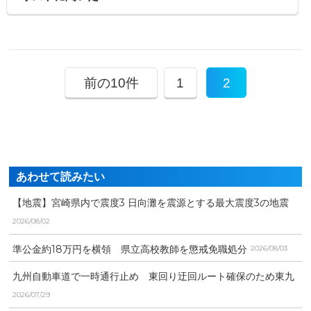
前の10件
1
2
あわせて読みたい
【地震】宮崎県内で震度3 日向灘を震源とする最大震度3の地震
が発生 津波の心配な...
2026/08/02
準公金約18万円を横領 県立高校教師を懲戒免職処分
2026/08/03
九州自動車道で一時通行止め 東回り迂回ルート確保のため東九
州自動車道で全面通行止...
2026/07/29