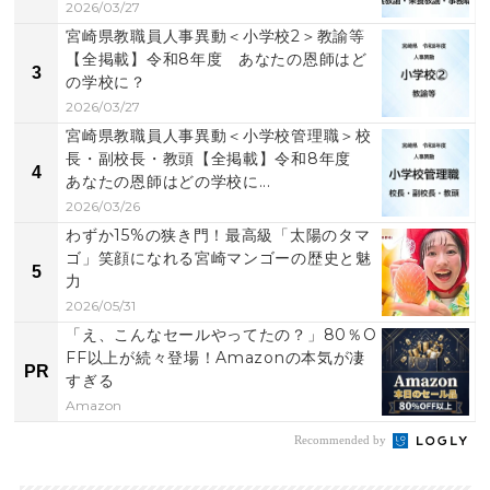
2026/03/27
宮崎県教職員人事異動＜小学校2＞教諭等
【全掲載】令和8年度 あなたの恩師はど
3
の学校に？
2026/03/27
宮崎県教職員人事異動＜小学校管理職＞校
長・副校長・教頭【全掲載】令和8年度
4
あなたの恩師はどの学校に...
2026/03/26
わずか15%の狭き門！最高級「太陽のタマ
ゴ」笑顔になれる宮崎マンゴーの歴史と魅
5
力
2026/05/31
「え、こんなセールやってたの？」80％O
FF以上が続々登場！Amazonの本気が凄
PR
すぎる
Amazon
Recommended by