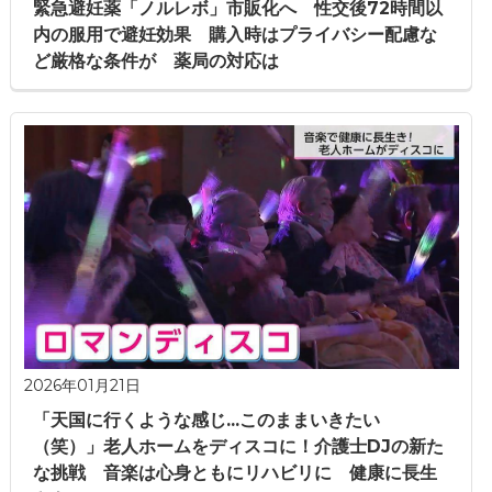
緊急避妊薬「ノルレボ」市販化へ 性交後72時間以
内の服用で避妊効果 購入時はプライバシー配慮な
ど厳格な条件が 薬局の対応は
2026年01月21日
「天国に行くような感じ...このままいきたい
（笑）」老人ホームをディスコに！介護士DJの新た
な挑戦 音楽は心身ともにリハビリに 健康に長生