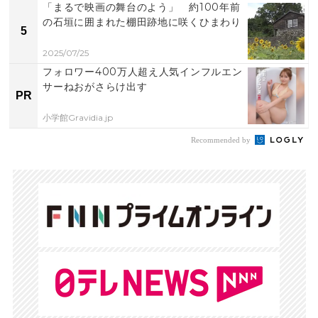
「まるで映画の舞台のよう」 約100年前
の石垣に囲まれた棚田跡地に咲くひまわり
5
2025/07/25
フォロワー400万人超え人気インフルエン
サーねおがさらけ出す
PR
小学館Gravidia.jp
Recommended by