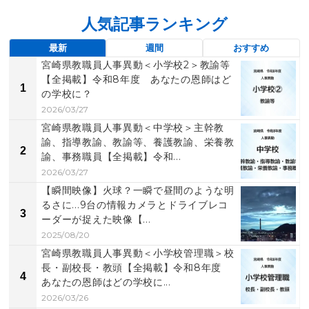
人気記事ランキング
最新
週間
おすすめ
宮崎県教職員人事異動＜小学校2＞教諭等
【全掲載】令和8年度 あなたの恩師はど
1
の学校に？
2026/03/27
宮崎県教職員人事異動＜中学校＞主幹教
諭、指導教諭、教諭等、養護教諭、栄養教
2
諭、事務職員【全掲載】令和...
2026/03/27
【瞬間映像】火球？一瞬で昼間のような明
るさに...9台の情報カメラとドライブレコ
3
ーダーが捉えた映像【...
2025/08/20
宮崎県教職員人事異動＜小学校管理職＞校
長・副校長・教頭【全掲載】令和8年度
4
あなたの恩師はどの学校に...
2026/03/26