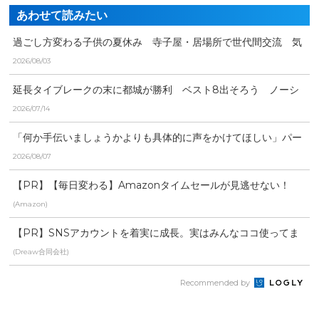
あわせて読みたい
過ごし方変わる子供の夏休み 寺子屋・居場所で世代間交流 気
候変動も要因に
2026/08/03
延長タイブレークの末に都城が勝利 ベスト8出そろう ノーシ
ード勢も躍進！
2026/07/14
「何か手伝いましょうかよりも具体的に声をかけてほしい」パー
キンソン病友の会が県警...
2026/08/07
【PR】【毎日変わる】Amazonタイムセールが見逃せない！
(Amazon)
【PR】SNSアカウントを着実に成長。実はみんなココ使ってま
す。
(Dreaw合同会社)
Recommended by