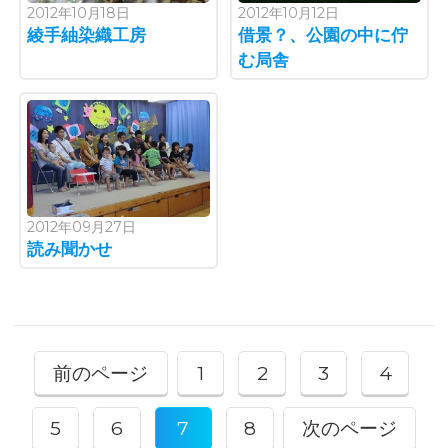
2012年10月18日
2012年10月12日
綾手紬染織工房
借景？、公園の中に佇
む局舎
2012年09月27日
読み聞かせ
前のページ
1
2
3
4
5
6
7
8
次のページ