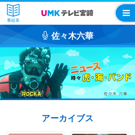
番組表
佐々木六華
アーカイブス