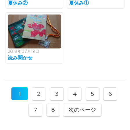
夏休み②
夏休み①
2018年07月19日
読み聞かせ
1
2
3
4
5
6
7
8
次のページ