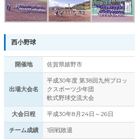
西小野球
開催地
佐賀県嬉野市
平成30年度 第38回九州ブロッ
出場大会名
クスポーツ少年団
軟式野球交流大会
大会日程
平成30年8月24日～26日
チーム成績
1回戦敗退