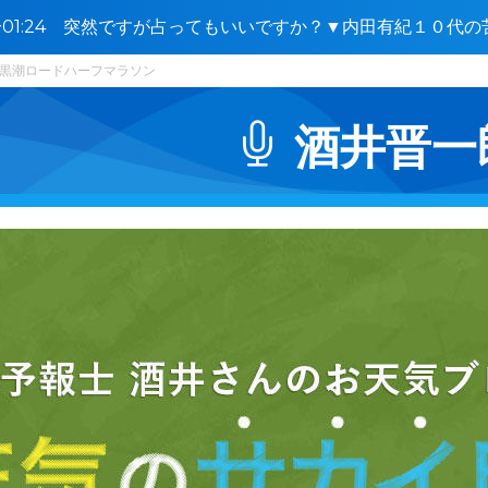
4〜01:24 突然ですが占ってもいいですか？▼内田有紀１０代
嗅ぎ分け
黒潮ロードハーフマラソン
酒井晋一