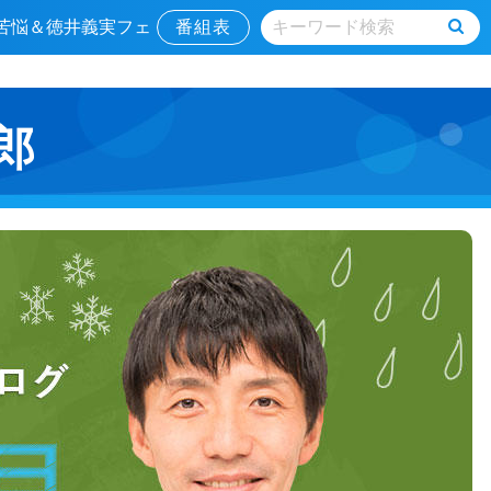
の苦悩＆徳井義実フェ
番組表
郎