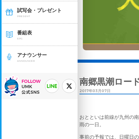
試写会・プレゼント
PRESENT
番組表
EPG
アナウンサー
ANNOUNCER
南郷黒潮ロー
2017年03月07日
おとといは前線が九州の
雨の一日。
事前の予報では、日曜日