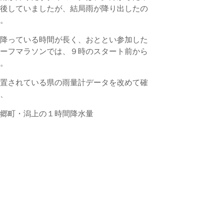
前後していましたが、結局雨が降り出したの
た。
が降っている時間が長く、おととい参加した
ハーフマラソンでは、９時のスタート前から
た。
設置されている県の雨量計データを改めて確
は、
南郷町・潟上の１時間降水量