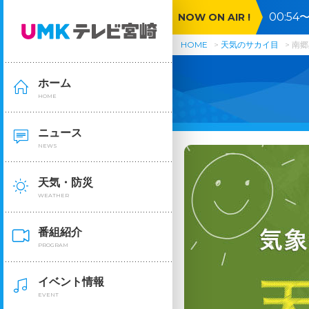
00:5
NOW ON AIR !
ロモン
HOME
天気のサカイ目
南郷
ホーム
HOME
ニュース
NEWS
天気・防災
WEATHER
番組紹介
PROGRAM
イベント情報
EVENT