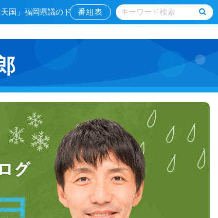
ルは天国」福岡県議のド
番組表
郎