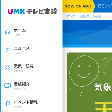
13:5
NOW ON AIR !
ンが発言
HOME
天気のサカイ目
日々
ホーム
HOME
ニュース
NEWS
天気・防災
WEATHER
番組紹介
PROGRAM
イベント情報
EVENT