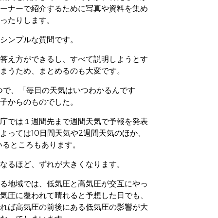
コーナーで紹介するために写真や資料を集め
あったりします。
、シンプルな質問です。
な答え方ができるし、すべて説明しようとす
しまうため、まとめるのも大変です。
つで、「毎日の天気はいつわかるんです
の子からのものでした。
象庁では１週間先まで週間天気で予報を発表
によっては
10
日間天気や
2
週間天気のほか、
いるところもあります。
になるほど、ずれが大きくなります。
ある地域では、低気圧と高気圧が交互にやっ
高気圧に覆われて晴れると予想した日でも、
れれば高気圧の前後にある低気圧の影響が大