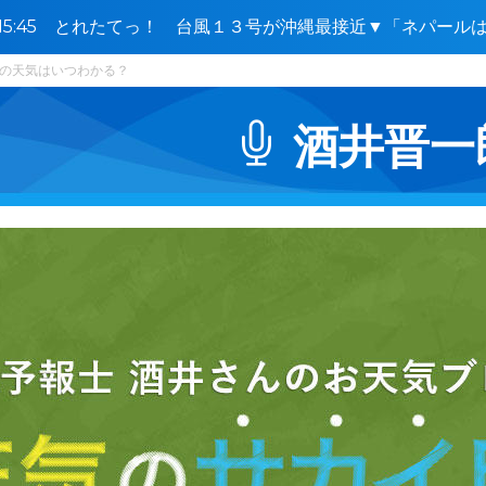
0〜15:45 とれたてっ！ 台風１３号が沖縄最接近▼「ネパー
🈑🈓
の天気はいつわかる？
酒井晋一