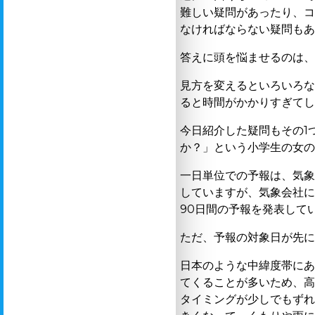
難しい疑問があったり、
なければならない疑問も
答えに頭を悩ませるのは
見方を変えるといろいろ
ると時間がかかりすぎて
今日紹介した疑問もその
1
か？」という小学生の女
一日単位での予報は、気
していますが、気象会社
90
日間の予報を発表して
ただ、予報の対象日が先
日本のような中緯度帯に
てくることが多いため、
タイミングが少しでもず