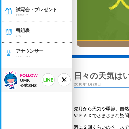
試写会・プレゼント
PRESENT
番組表
EPG
アナウンサー
ANNOUNCER
日々の天気は
2018年11月28日
先月から天気や季節、自
やＦＡＸでさまざまな疑
週に２回くらいのペース