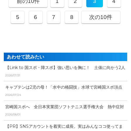
前の10件
1
2
3
4
5
6
7
8
次の10件
あわせて読みたい
【Link to 国スポ・障スポ】強い思いを胸に！ 土俵に向かう2人
の選手
2026/07/31
キャプテンは2児の母！「水中の格闘技」水球で宮崎国スポ頂点
を目指す黒岩鈴可選手の...
2026/07/24
宮崎国スポへ 全日本実業団ソフトテニス選手権大会 熱中症対
策しながらプレー
2026/08/01
【PR】SNSアカウントを着実に成長。実はみんなココ使ってま