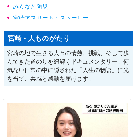
みんなと防災
宮崎アスリート・ストーリー
榎木田朱美の宮崎アーカイブ
宮崎・人ものがたり
宮崎ナゾ解き図鑑
ひなた動物だより
宮崎の地で生きる人々の情熱、挑戦、そして歩
んできた道のりを紐解くドキュメンタリー。何
みやざき選挙ナビ
気ない日常の中に隠された「人生の物語」に光
宮崎トレンド・ハンター
を当て、共感と感動を届けます。
#Link to 国スポ・障スポ
宮崎・事件事故ファイル
宮崎・健やかライフ
宮崎・食のたからばこ