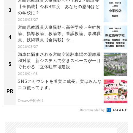
宮崎県教職員人事異動＜小学校2＞教諭等
【全掲載】令和8年度 あなたの恩師はど
3
の学校に？
2026/03/27
宮崎県教職員人事異動＜高等学校＞主幹教
諭、指導教諭、教諭等、養護教諭、事務職
4
員、技術職員【全掲載】令...
2026/03/27
満車に悩まされる宮崎空港駐車場の混雑緩
和対策 新システムで空きスペースが一目
5
でわかる 立体駐車場建設...
2026/04/16
SNSアカウントを着実に成長。実はみんな
ココ使ってます。
PR
Dreaw合同会社
Recommended by