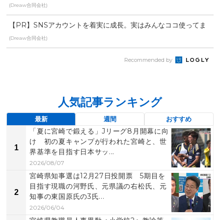
す。
(Dreaw合同会社)
【PR】SNSアカウントを着実に成長。実はみんなココ使ってま
す。
(Dreaw合同会社)
Recommended by
人気記事ランキング
最新
週間
おすすめ
「夏に宮崎で鍛える」Jリーグ8月開幕に向
け 初の夏キャンプが行われた宮崎と、世
1
界基準を目指す日本サッ...
2026/08/07
宮崎県知事選は12月27日投開票 5期目を
目指す現職の河野氏、元県議の右松氏、元
2
知事の東国原氏の3氏...
2026/06/04