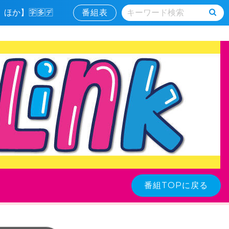
ほか】🈑🈕🈓
番組表
番組TOPに戻る