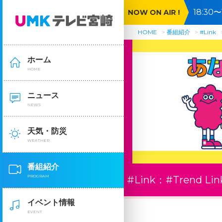
18:3
NOW ON AIR !
HOME
番組紹介
#Link
ホーム
HOME
ニュース
NEWS
天気・防災
WEATHER
番組紹介
PROGRAM
#Link：
#Trend Lin
イベント情報
EVENT