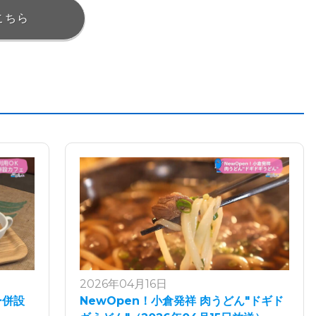
こちら
2026年04月16日
ー併設
NewOpen！小倉発祥 肉うどん"ドギド