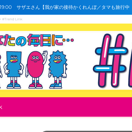
0〜19:00 サザエさん【我が家の接待かくれんぼ／タマも旅行中 
#Trend Link
k