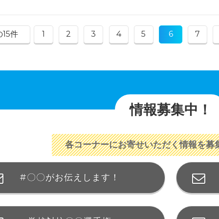
15件
1
2
3
4
5
6
7
情報募集中！
各コーナーにお寄せいただく情報を募
#〇〇がお伝えします！