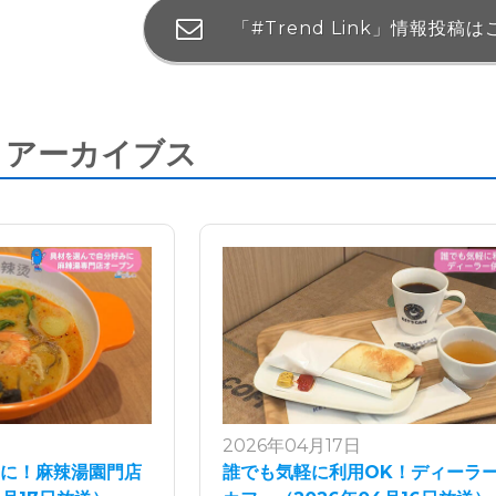
「#Trend Link」
情報投稿は
nk アーカイブス
2026年04月17日
みに！麻辣湯園門店
誰でも気軽に利用OK！ディーラ