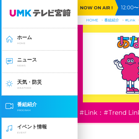
12:0
NOW ON AIR !
投扇興
HOME
番組紹介
#Link
ホーム
HOME
ニュース
NEWS
天気・防災
WEATHER
番組紹介
PROGRAM
#Link：
#Trend Lin
イベント情報
EVENT