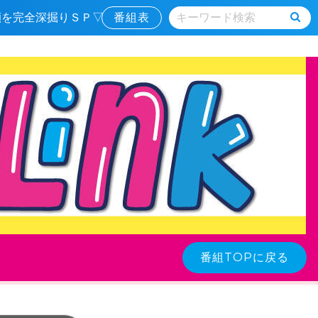
素顔を完全深掘りＳＰ▽
番組表
番組TOPに戻る