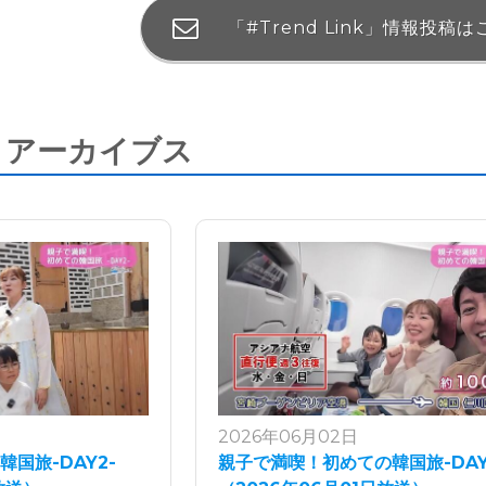
「#Trend Link」
情報投稿は
nk アーカイブス
2026年06月02日
国旅-DAY2-
親子で満喫！初めての韓国旅-DAY