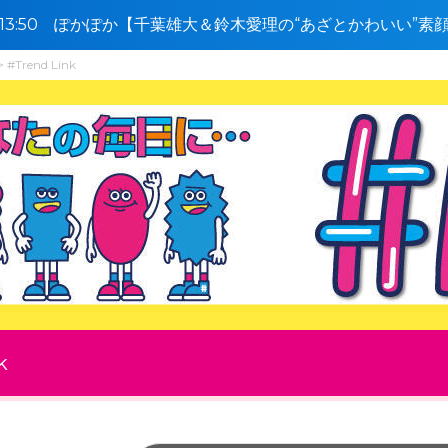
0〜13:50 ぽかぽか【千葉雄大＆鈴木愛理の“あざとかわいい”
】🈑
#Trend Link
k