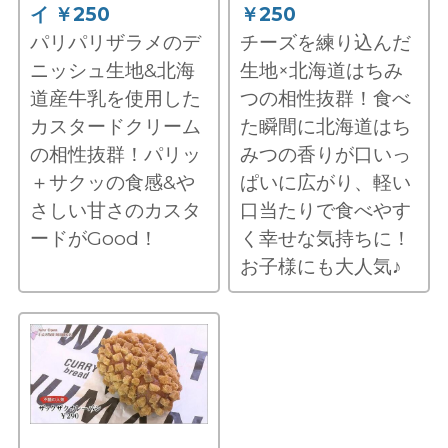
イ ￥250
￥250
パリパリザラメのデ
チーズを練り込んだ
ニッシュ生地&北海
生地×北海道はちみ
道産牛乳を使用した
つの相性抜群！食べ
カスタードクリーム
た瞬間に北海道はち
の相性抜群！パリッ
みつの香りが口いっ
＋サクッの食感&や
ぱいに広がり、軽い
さしい甘さのカスタ
口当たりで食べやす
ードがGood！
く幸せな気持ちに！
お子様にも大人気♪