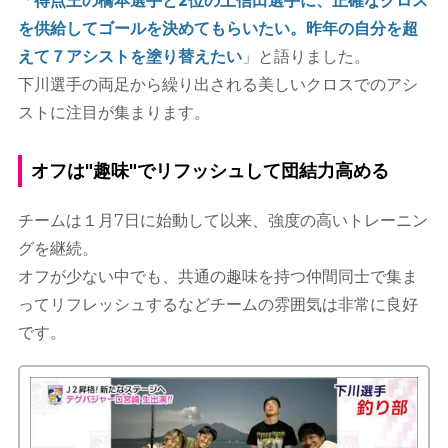
「
得点王の橋本選手と2位の土信田選手に、正確なクロス
を供給してゴールを決めてもらいたい。昨年の自分を超
えて７アシストを塗り替えたい
」と語りました。
下川選手の両足から繰り出される美しいクロスでのアシ
ストに注目が集まります。
オフは"趣味"でリフッシュして団結力高める
チームは１月7日に始動して以来、強度の高いトレーニン
グを継続。
オフが少ない中でも、共通の趣味を持つ仲間同士で集ま
ってリフレッシュするなどチームの雰囲気は非常に良好
です。