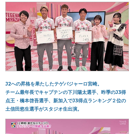
J2への昇格を果たしたテゲバジャーロ宮崎。
チーム最年長でキャプテンの下川陽太選手、昨季のJ3得
点王・橋本啓吾選手、新加入でJ3得点ランキング２位の
土信田悠生選手がスタジオ生出演。