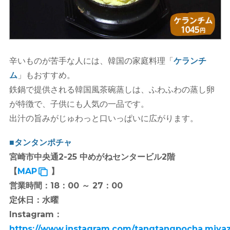
辛いものが苦手な人には、韓国の家庭料理「
ケランチ
ム
」もおすすめ。
鉄鍋で提供される韓国風茶碗蒸しは、ふわふわの蒸し卵
が特徴で、子供にも人気の一品です。
出汁の旨みがじゅわっと口いっぱいに広がります。
■タンタンポチャ
宮崎市中央通2-25 中めがねセンタービル2階
【
MAP
】
営業時間：18：00 ～ 27：00
定休日：水曜
Instagram：
https://www.instagram.com/tangtangpocha.miyaz