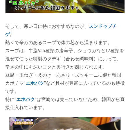
そして、寒い日に特におすすめなのが、
スンドゥブチ
ゲ
。
熱々で辛みのあるスープで体の芯から温まります。
スープは、牛脂や4種類の唐辛子、ショウガなど12種類を
混ぜて使った特製のタデギ（合わせ調味料）によって、
辛さの中にも深いコクと奥行きが感じられます。
豆腐・玉ねぎ・えのき・あさり・ズッキーニに似た韓国
カボチャ"
エホバク
"など具材が豊富に入っているのも特徴
です。
特に"
エホバク
"は宮崎では売っていないため、韓国から直
接仕入れています。