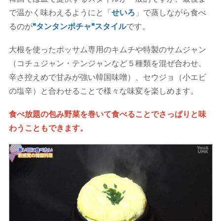
で温かく味わえるようにと「
せいろ
」で蒸しながら食べ
るのが
"タンタンポチャ"スタイル
です。
大根を使ったポッサム専用のキムチや特製のサムジャン
（コチュジャン・テンジャンなど５種類を混ぜ合わせ、
辛さ控えめで甘みが強い韓国味噌）、セウジョ（小エビ
の塩辛）と合わせることで様々な味変を楽しめます。
食べ放題の包み野菜を巻いて食べることでさっぱりと味
わうこともできます。