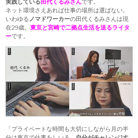
実践している
田代くるみさん
です。
ネット環境さえあれば仕事の場所は選ばない。
いわゆる
ノマドワーカー
の田代くるみさんは現
在29歳。
東京と宮崎で二拠点生活を送るライタ
ー
です。
「プライベートな時間も大切にしながら月の半
分は東京で仕事をしいる。
自分がチャレンジす