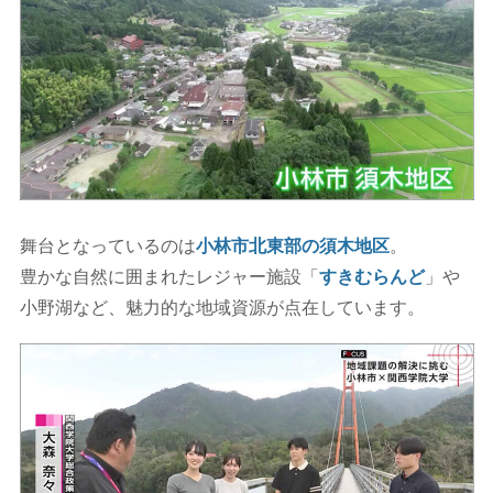
舞台となっているのは
小林市北東部の須木地区
。
豊かな自然に囲まれたレジャー施設「
すきむらんど
」や
小野湖など、魅力的な地域資源が点在しています。