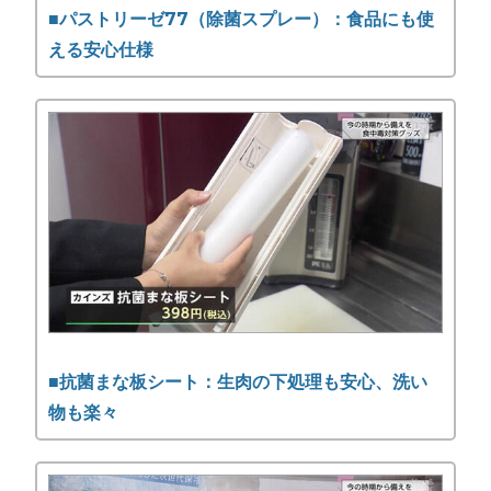
■パストリーゼ77（除菌スプレー）：食品にも使
える安心仕様
■抗菌まな板シート：生肉の下処理も安心、洗い
物も楽々