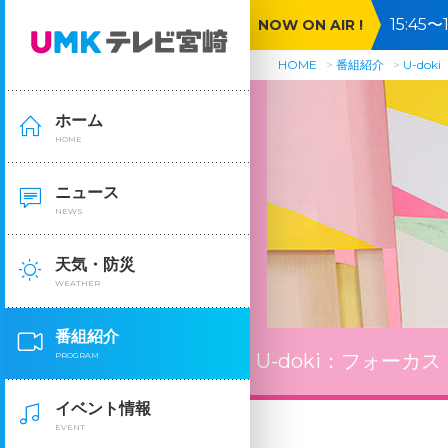
15:4
NOW ON AIR !
HOME
番組紹介
U-doki
ホーム
HOME
ニュース
NEWS
天気・防災
WEATHER
番組紹介
U-doki：
フォーカス
PROGRAM
イベント情報
EVENT