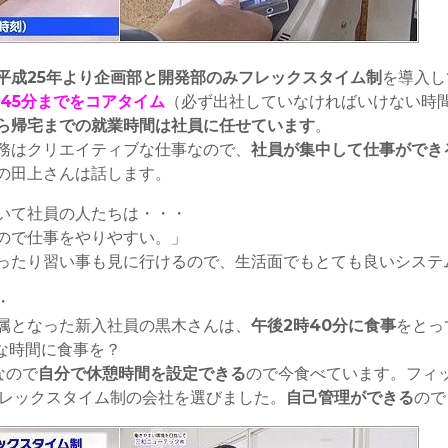
平成25年より企画部と開発部のみフレックスタイム制
を導入し
時45分までをコアタイム
（必ず出社していなければいけない時
ら帰宅までの就業時間は社員に任せています
。
務はクリエイティブな仕事なので、
社員が集中して仕事ができ
の田上さんは話します。
いて社員の人たちは・・・
ので仕事をやりやすい。」
ったり習い事も見に行けるので、生活面でもとても良いシステ
・
属となった新入社員の黒木さんは、
午後2時40分に食事
をとっ
な時間に食事を？
なので
自分で休憩時間を設定できる
ので今食べています。フィ
フレックスタイム制の会社を選びました。
自己管理ができる
ので