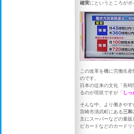
確実
にというところがポ
この改革を機に労働生産
のです。
日本の従来の文化「長時
るのが現状ですが「
しっ
そんな中、より働きやす
宮崎市清武町にある
三和
主にスーパーなどの量販
ビカードなどのカードリ