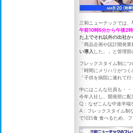
三和ニューテックでは、
午前10時5分から午後2
た上でそれ以外の出社か
「商品企画や設計開発業
い導入
した。」と管理部
フレックスタイム制につ
「時間にメリハリがつく
「子供を病院に連れて行
中にはこんな社員も・・
今年入社し、開発部に配
Q：なぜこんな中途半端
A：フレックスタイム制
で1日5食 食べるため、