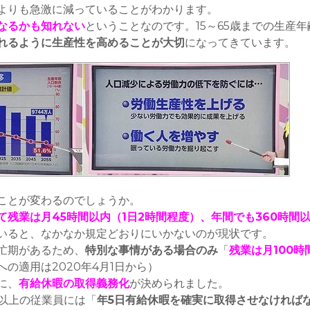
よりも急激に減っていることがわかります。
なるかも知れない
ということなのです。15～65歳までの生産
れるように生産性を高めることが大切
になってきています。
ことが変わるのでしょうか。
て残業は月45時間以内（1日2時間程度）、年間でも360時間
いると、なかなか規定どおりにいかないのが現状です。
忙期があるため、
特別な事情がある場合のみ
「
残業は月100
の適用は2020年4月1日から）
に、
有給休暇の取得義務化
が決められました。
日以上の従業員には「
年5日有給休暇を確実に取得させなければ