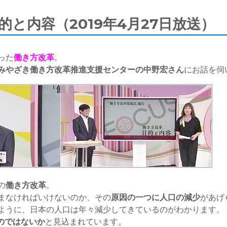
的と内容（2019年4月27日放送）
った
働き方改革
。
みやざき働き方改革推進支援センターの中野宏さん
にお話を伺
の
働き方改革
。
まなければいけないのか、その
原因の一つに人口の減少
があげ
ように、日本の人口は年々減少してきているのがわかります。
るのではないか
と見込まれています。