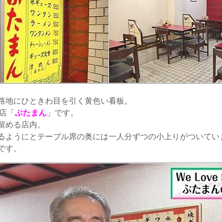
路地にひときわ目を引く黄色い看板。
店「
ぶたまん
」です。
留める店内。
るようにとテーブル席の奥には一人分ずつの小上りがついてい
です。