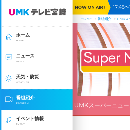
17:4
NOW ON AIR !
語る▼
HOME
番組紹介
UMK
ホーム
HOME
ニュース
NEWS
天気・防災
WEATHER
番組紹介
PROGRAM
UMKスーパーニュー
イベント情報
EVENT