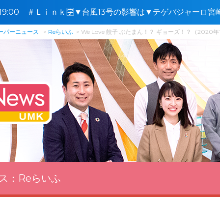
8〜19:00 ＃Ｌｉｎｋ🈑▼台風13号の影響は▼テゲバジャーロ
花の日
スーパーニュース
Reらいふ
We Love 餃子 ぶたまん！？ ギョーズ！？（2020
ス：
Reらいふ