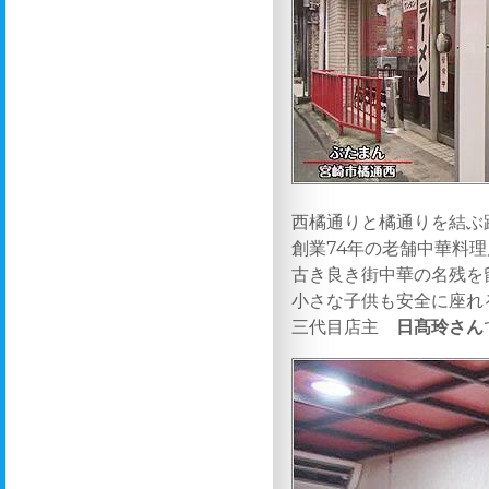
西橘通りと橘通りを結ぶ
創業74年の老舗中華料理
古き良き街中華の名残を
小さな子供も安全に座れ
三代目店主
日髙玲さん