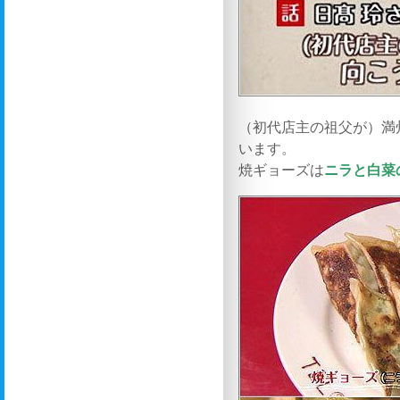
（初代店主の祖父が）満
います。
焼ギョーズは
ニラと白菜