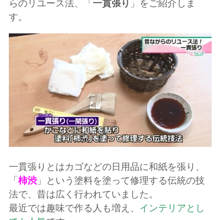
らのリユース法、「
一貫張り
」をご紹介しま
す。
一貫張りとはカゴなどの日用品に和紙を張り、
「
柿渋
」という塗料を塗って修理する伝統の技
法で、昔は広く行われていました。
最近では趣味で作る人も増え、
インテリアとし