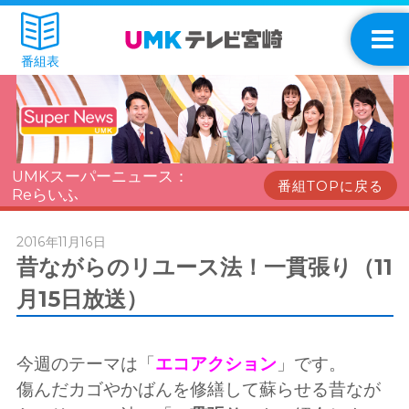
番組表
UMKスーパーニュース：
番組TOPに戻る
Reらいふ
2016年11月16日
昔ながらのリユース法！一貫張り（11
月15日放送）
今週のテーマは「
エコアクション
」です。
傷んだカゴやかばんを修繕して蘇らせる昔なが