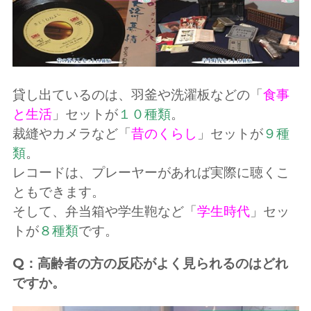
貸し出ているのは、羽釜や洗濯板などの「
食事
と生活
」セットが
１０種類
。
裁縫やカメラなど「
昔のくらし
」セットが
９種
類
。
レコードは、プレーヤーがあれば実際に聴くこ
ともできます。
そして、弁当箱や学生鞄など「
学生時代
」セッ
トが
８種類
です。
Q：高齢者の方の反応がよく見られるのはどれ
ですか。