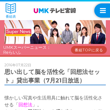
番組表
UMKスーパーニュース：
番組TOPに戻る
Reらいふ
2016年07月22日
思い出して脳を活性化「回想法セッ
ト」貸出事業（7月21日放送）
懐かしい写真や生活用具に触れて脳を活性化さ
せる「
回想法
」。