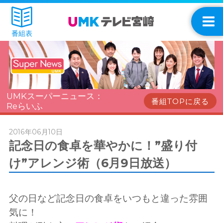
番組表
UMKスーパーニュース：
番組TOPに戻る
Reらいふ
2016年06月10日
記念日の食卓を華やかに！”盛り付
け”アレンジ術（6月9日放送）
父の日など記念日の食卓をいつもと違った雰囲
気に！