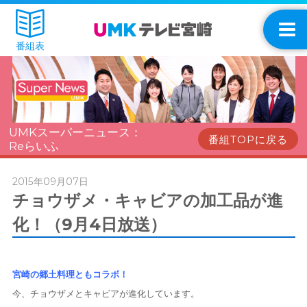
番組表
UMKスーパーニュース：
番組TOPに戻る
Reらいふ
2015年09月07日
チョウザメ・キャビアの加工品が進
化！（9月4日放送）
宮崎の郷土料理ともコラボ！
今、チョウザメとキャビアが進化しています。