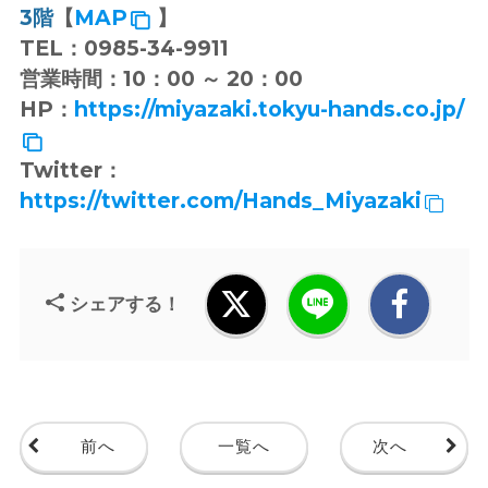
3階
【
MAP
】
TEL：0985-34-9911
営業時間：10：00 ～ 20：00
HP：
https://miyazaki.tokyu-hands.co.jp/
Twitter：
https://twitter.com/Hands_Miyazaki
シェアする！
前へ
一覧へ
次へ