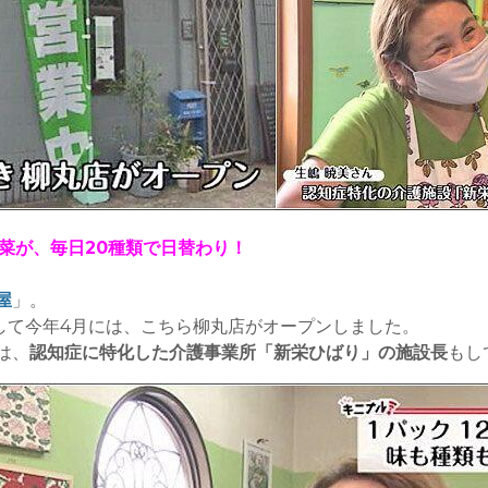
惣菜が、毎日20種類で日替わり！
屋
」。
そして今年4月には、こちら柳丸店がオープンしました。
は、
認知症に特化した介護事業所「新栄ひばり」の施設長
もし