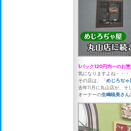
1パック120円均一のお
気になりますよね・・・
その店は、「
めじろぢゃ
去年11月に丸山店が、
オーナーの
生嶋暁美さん