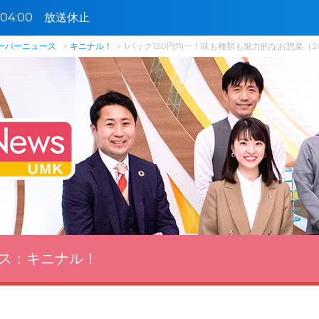
5〜04:00 放送休止
スーパーニュース
キニナル！
1パック120円均一！味も種類も魅力的なお惣菜（20
ス：
キニナル！