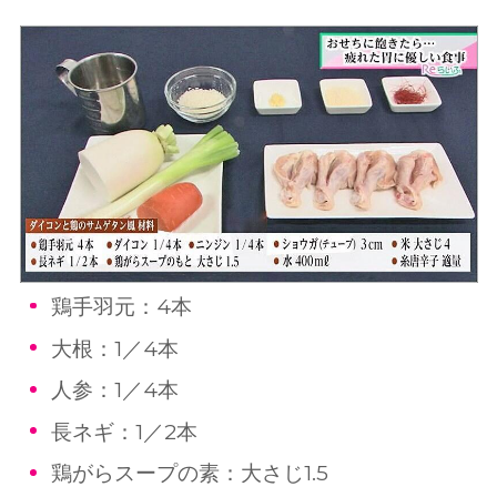
鶏手羽元：4本
大根：1／4本
人参：1／4本
長ネギ：1／2本
鶏がらスープの素：大さじ1.5