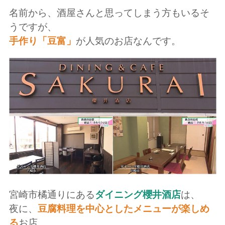
名前から、酒屋さんと思ってしまう方もいるそ
うですが、
手作り「豆富」
が人気のお店なんです。
宮崎市橘通りにある
ダイニング櫻井酒店
は、
夜に、
豆腐料理を中心としたメニューが楽しめ
る
お店。