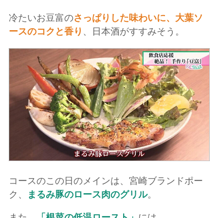
冷たいお豆富の
さっぱりした味わいに、大葉ソ
ースのコクと香り
、日本酒がすすみそう。
コースのこの日のメインは、宮崎ブランドポー
ク、
まるみ豚のロース肉のグリル
。
また、
「根菜の低温ロースト」
には、