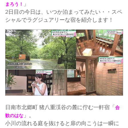
」
まろう！
2日目の今日は、いつか泊まってみたい・・スペ
シャルでラグジュアリーな宿を紹介します！
日南市北郷町 猪八重渓谷の麓に佇む一軒宿「
合
」。
歓のはな
小川の流れる庭を抜けると扉の向こうは一瞬に