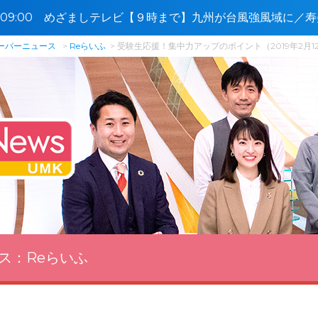
5〜09:00 めざましテレビ【９時まで】九州が台風強風域に／
スーパーニュース
Reらいふ
受験生応援！集中力アップのポイント（2019年2月1
ス：
Reらいふ