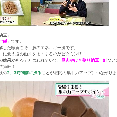
納豆
」
ご飯
」です。
解した糖質こそ、脳のエネルギー源です。
ーに変え脳の働きをよくするのがビタミンB1！
の効果がある
」と言われていて、
豚肉やひき割り納豆、鮭
など
勝負飯！
験の
2、3時間前に摂る
ことが昼間の集中力アップにつながりま