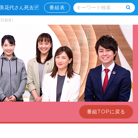
寿美花代さん死去🈓
番組表
2日放送）
番組TOPに戻る