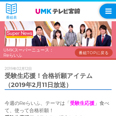
番組表
UMKスーパーニュース：
番組TOPに戻る
Reらいふ
2019年02月12日
受験生応援！合格祈願アイテム
（2019年2月11日放送）
今週のReらいふ、テーマは「
受験生応援
」食べ
て、使って合格祈願！