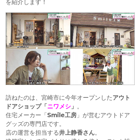
を紹介します！
訪ねたのは、宮崎市に今年オープンした
アウト
ドアショップ「
ニワメシ
」
。
住宅メーカー「
Smile工房
」が営むアウトドア
グッズの専門店です。
店の運営を担当する
井上静香さん
。