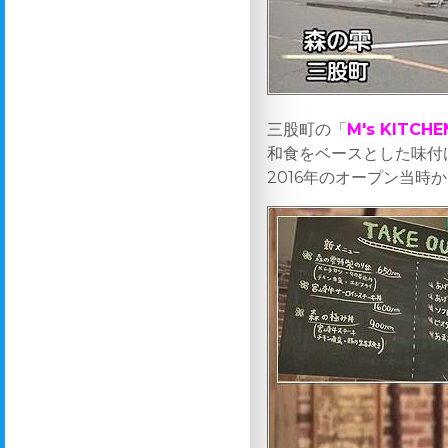
三股町の「
M's KITCH
和食をベースとした味付
2016年のオープン当