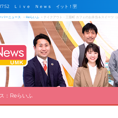
0〜17:52 Ｌｉｖｅ Ｎｅｗｓ イット！🈑
スーパーニュース
Reらいふ
テイクアウト・三股町 カフェのお弁当＆スイーツ（20
ス：
Reらいふ