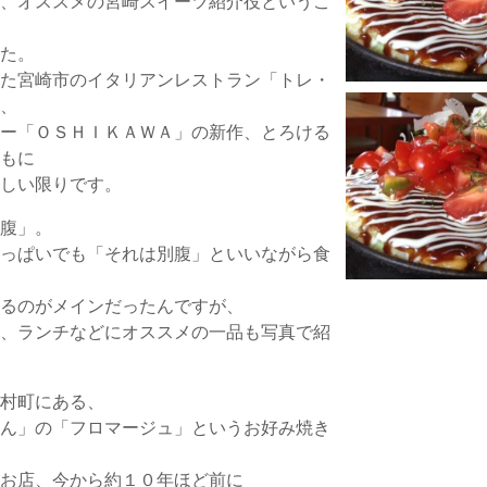
て、オススメの宮崎スイーツ紹介役というこ
した。
いた宮崎市のイタリアンレストラン「トレ・
タ、
リー「ＯＳＨＩＫＡＷＡ」の新作、とろける
ともに
れしい限りです。
別腹」。
いっぱいでも「それは別腹」といいながら食
するのがメインだったんですが、
て、ランチなどにオススメの一品も写真で紹
吉村町にある、
ぱん」の「フロマージュ」というお好み焼き
うお店、今から約１０年ほど前に