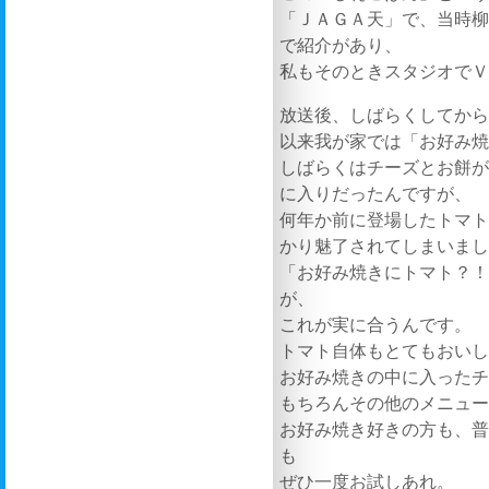
「ＪＡＧＡ天」で、当時
で紹介があり、
私もそのときスタジオで
放送後、しばらくしてか
以来我が家では「お好み
しばらくはチーズとお餅
に入りだったんですが、
何年か前に登場したトマ
かり魅了されてしまいま
「お好み焼きにトマト？
が、
これが実に合うんです。
トマト自体もとてもおい
お好み焼きの中に入った
もちろんその他のメニュ
お好み焼き好きの方も、
も
ぜひ一度お試しあれ。