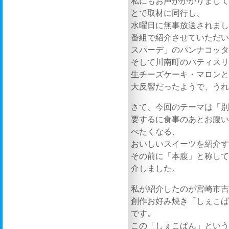
私にもお声がかかりまし
とで取材に同行し、
水曜日に無事放送されま
番組で紹介させていただ
スパーデ」のパンナコッ
そして川南町のパティス
生チーズケーキ・マロン
大反響だったようで、う
さて、今回のテーマは「
要するに食事のあとお腹
べたくなる、
おいしいスイーツを紹介
その前に「本腹」と称し
介しました。
私が紹介したのが宮崎市
創作お好み焼き「しぇこ
です。
この「しぇこぱん」とい