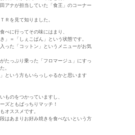
柳田アナが担当していた「食王」のコーナー
ＶＴＲを見て知りました。
ら食べに行ってその味にはまり、
焼き」＝「しぇこぱん」という状態です。
が入った「コットン」というメニューがお気
トがたっぷり乗った「フロマージュ」にすっ
した。
！」という方もいらっしゃるかと思います
しいものをつかっていますし、
チーズともばっちりマッチ！
ーもオススメです。
普段はあまりお好み焼きを食べないという方