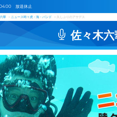
9〜04:00 放送休止
六華
ニュース時々虎・海・バンド
久しぶりのアサデス
佐々木六