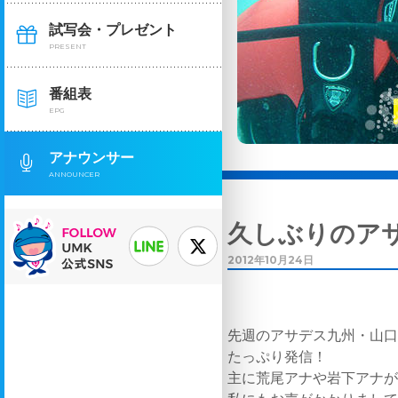
試写会・プレゼント
PRESENT
番組表
EPG
アナウンサー
ANNOUNCER
久しぶりのア
2012年10月24日
先週のアサデス九州・山
たっぷり発信！
主に荒尾アナや岩下アナ