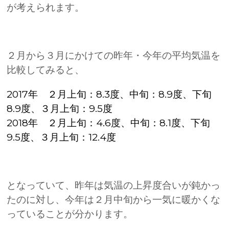
が考えられます。
２月から３月にかけての昨年・今年の平均気温を
比較してみると、
2017
年 ２月上旬：
8.3
度、中旬：
8.9
度、下旬
8.9
度、３月上旬：
9.5
度
2018
年 ２月上旬：
4.6
度、中旬：
8.1
度、下旬
9.5
度、３月上旬：
12.4
度
となっていて、昨年は気温の上昇度合いが鈍かっ
たのに対し、今年は２月中旬から一気に暖かくな
っていることが分かります。