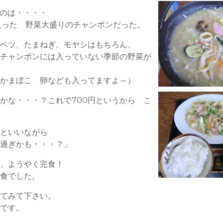
たのは・・・・
入った 野菜大盛りのチャンポンだった。
ャベツ、たまねぎ、モヤシはもちろん、
のチャンポンには入っていない季節の野菜が
、かまぼこ 卵なども入ってますよ～）
かな・・・？これで700円というから こ
！といいながら
べ過ぎかも・・・？」
ら、ようやく完食！
昼食でした。
ってみて下さい。
！です。