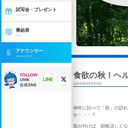
試写会・プレゼント
PRESENT
番組表
EPG
アナウンサー
ANNOUNCER
食欲の秋！ヘ
2014年09月09日
例年に比べて「秋」の訪
か・・・？
気が付けば 朝晩涼しく