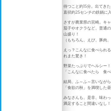
待つこと約15分。出てき
直径約25センチの鉄鍋に
さすが農業県の宮崎。キ
茄子やオクラなど、普通
山盛り！
（もちろん、えび、豚肉
えっ？こんなに食べられる
れまた驚き！
野菜たっぷりでヘルシー
「こんなに食べたら 食
結局、ふ～ふ～言いなが
「食欲の秋」を満喫した
みなさんも、是非、味わ
満足すること間違いなし