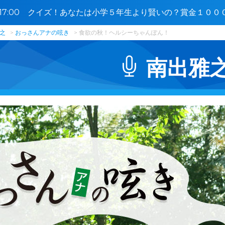
0〜17:00 クイズ！あなたは小学５年生より賢いの？賞金１０
之
おっさんアナの呟き
食欲の秋！ヘルシーちゃんぽん！
南出雅