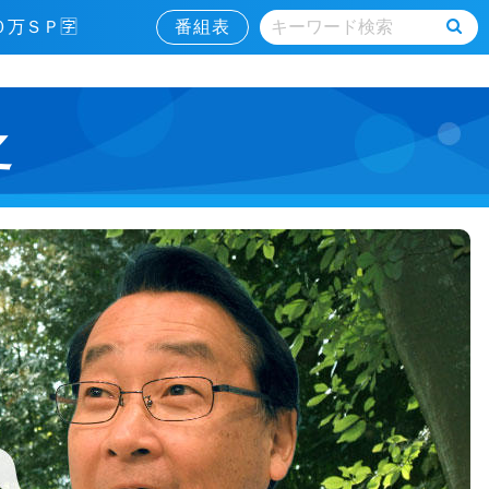
００万ＳＰ🈑
番組表
之