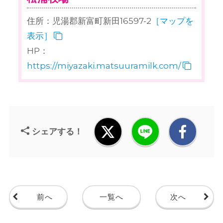
住所：児湯郡新富町新田16597-2
［マップを
表示］
HP：
https://miyazaki.matsuuramilk.com/
シェアする！
前へ
一覧へ
次へ