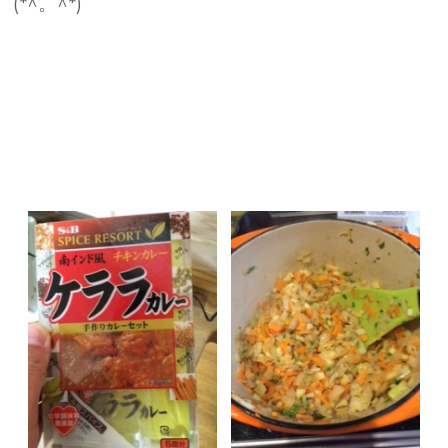
(*^。^*)