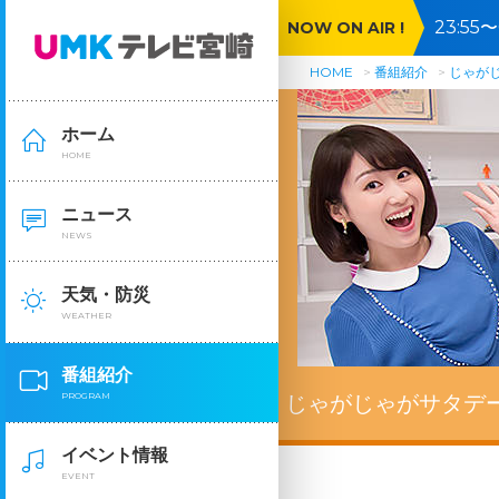
23:5
NOW ON AIR !
５０Ｓ
HOME
番組紹介
じゃが
ホーム
HOME
ニュース
NEWS
天気・防災
WEATHER
番組紹介
PROGRAM
じゃがじゃがサタデ
イベント情報
EVENT