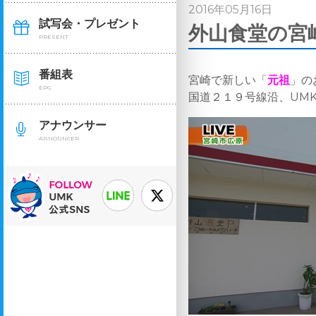
2016年05月16日
試写会・プレゼント
外山食堂の宮
PRESENT
番組表
宮崎で新しい「
元祖
」の
EPG
国道２１９号線沿、UM
アナウンサー
ANNOUNCER