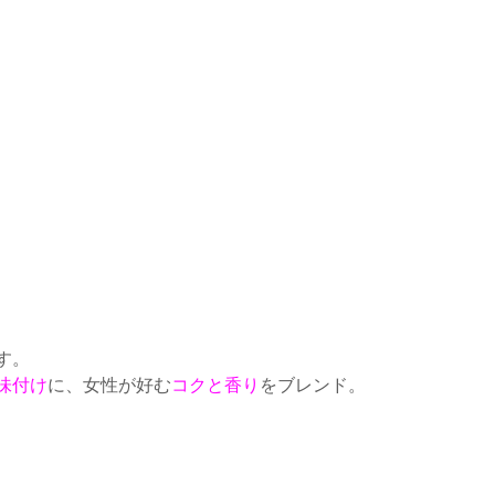
す。
味付け
に、女性が好む
コクと香り
をブレンド。