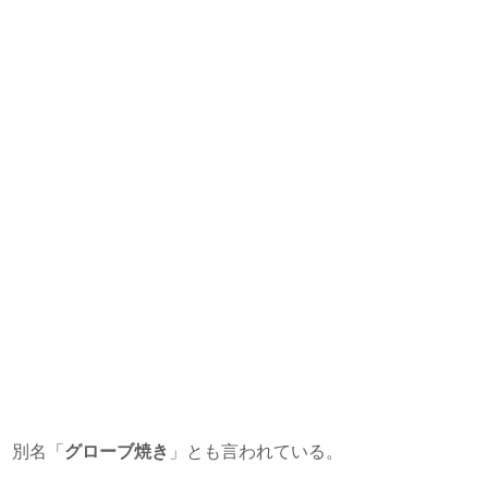
、別名「
グローブ焼き
」とも言われている。