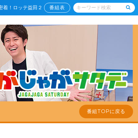
▼密着！ロッテ益田２
番組表
番組TOPに戻る