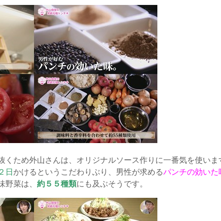
抜くため外山さんは、オリジナルソース作りに一番気を使いま
２日
かけるというこだわりぶり、男性が求める
パンチの効いた
味野菜は、
約５５種類
にも及ぶそうです。