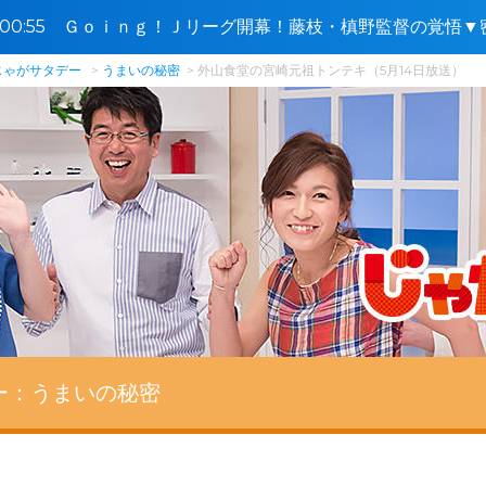
5〜00:55 Ｇｏｉｎｇ！Ｊリーグ開幕！藤枝・槙野監督の覚悟
舞台裏🈑
じゃがサタデー
うまいの秘密
外山食堂の宮崎元祖トンテキ（5月14日放送）
ー：
うまいの秘密