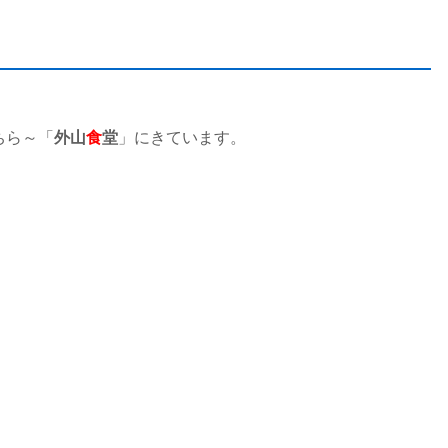
ちら～「
外山
食
堂
」にきています。