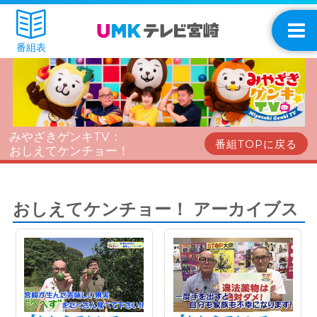
番組表
みやざきゲンキTV：
番組TOPに戻る
おしえてケンチョー！
おしえてケンチョー！ アーカイブス