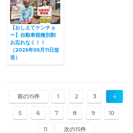
【おしえてケンチョ
ー】自動車税種別割
お忘れなく！！
（2025年05月11日放
送）
前の15件
1
2
3
4
5
6
7
8
9
10
11
次の15件