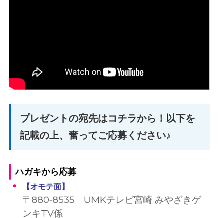
プレゼントの宛先はコチラから！以下を
記載の上、奮ってご応募ください♪
ハガキから応募
【オモテ面
】
〒880-8535 UMKテレビ宮崎 みやざきゲ
ンキTV係