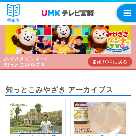
番組表
みやざきゲンキTV：
番組TOPに戻る
知っとこみやざき
知っとこみやざき アーカイブス