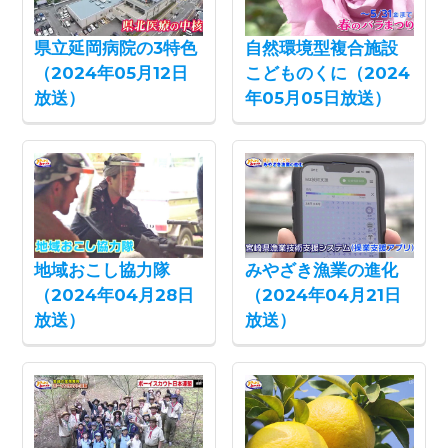
県立延岡病院の3特色
自然環境型複合施設
（2024年05月12日
こどものくに（2024
放送）
年05月05日放送）
地域おこし協力隊
みやざき漁業の進化
（2024年04月28日
（2024年04月21日
放送）
放送）