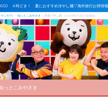
5〜16:50 ４時どき！ 夏におすすめ冷やし麺▽海外旅行お得
ゲンキTV
知っとこみやざき
西都で学ぶ夏（2024年07月20日放送）
知っとこみやざき