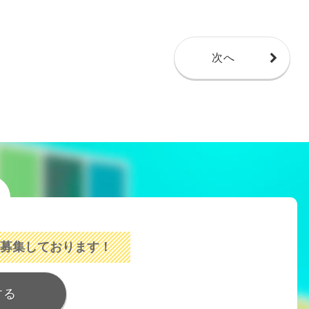
次へ
募集しております！
する