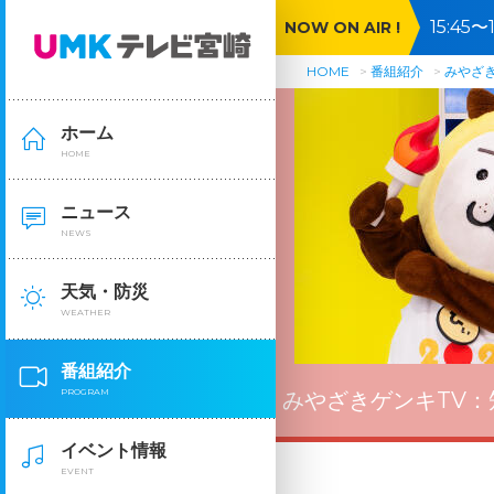
15:4
NOW ON AIR !
HOME
番組紹介
みやざき
ホーム
HOME
ニュース
NEWS
天気・防災
WEATHER
番組紹介
PROGRAM
みやざきゲンキTV：
イベント情報
EVENT